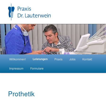
Zum
primären
Inhalt
springen
Hauptmenü
Leistungen
Willkommen!
Praxis
Jobs
Kontakt
Impressum
Formulare
Prothetik