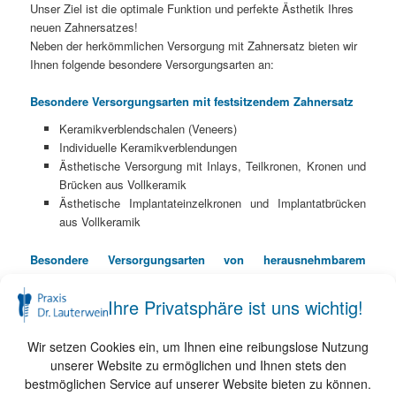
Unser Ziel ist die optimale Funktion und perfekte Ästhetik Ihres
neuen Zahnersatzes!
Neben der herkömmlichen Versorgung mit Zahnersatz bieten wir
Ihnen folgende besondere Versorgungsarten an:
Besondere Versorgungsarten mit festsitzendem Zahnersatz
Keramikverblendschalen (Veneers)
Individuelle Keramikverblendungen
Ästhetische Versorgung mit Inlays, Teilkronen, Kronen und
Brücken aus Vollkeramik
Ästhetische Implantateinzelkronen und Implantatbrücken
aus Vollkeramik
Besondere Versorgungsarten von herausnehmbarem
Zahnersatz
Ihre Privatsphäre ist uns wichtig!
Herausnehmbare Brücken
Teleskopierender Zahnersatz
Totalprothesen nach dem All-Oralverfahren von Prof. Dr.
Wir setzen Cookies ein, um Ihnen eine reibungslose Nutzung
Hofmann
unserer Website zu ermöglichen und Ihnen stets den
Implantatgetragene Totalprothesen
bestmöglichen Service auf unserer Website bieten zu können.