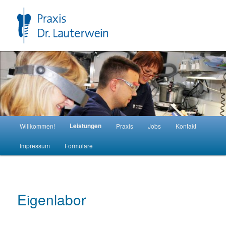
Zum
primären
Inhalt
springen
Hauptmenü
Leistungen
Willkommen!
Praxis
Jobs
Kontakt
Impressum
Formulare
Eigenlabor